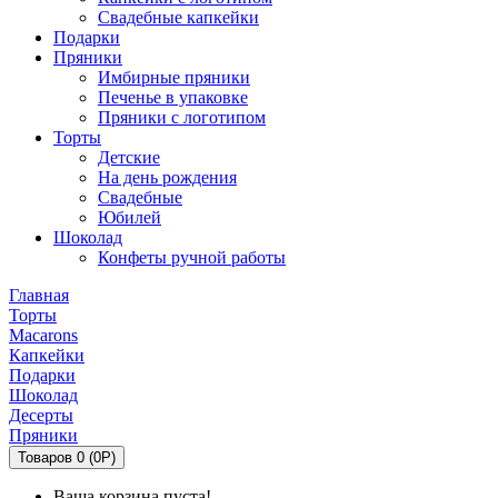
Свадебные капкейки
Подарки
Пряники
Имбирные пряники
Печенье в упаковке
Пряники с логотипом
Торты
Детские
На день рождения
Свадебные
Юбилей
Шоколад
Конфеты ручной работы
Главная
Торты
Macarons
Капкейки
Подарки
Шоколад
Десерты
Пряники
Товаров 0 (0Р)
Ваша корзина пуста!